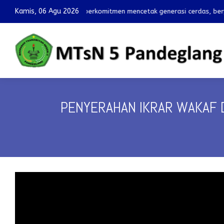
Kamis, 06 Agu 2026
drasah yang berkomitmen mencetak generasi cerdas, berprestasi, dan 
PENYERAHAN IKRAR WAKAF 