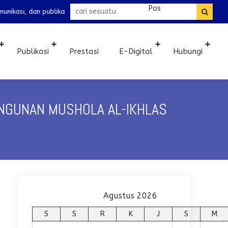
an publikasi seluruh kegiatan serta prestasi madrasah.
Publikasi
Prestasi
E-Digital
Hubungi
NGUNAN MUSHOLA AL-IKHLAS
Agustus 2026
S
S
R
K
J
S
M