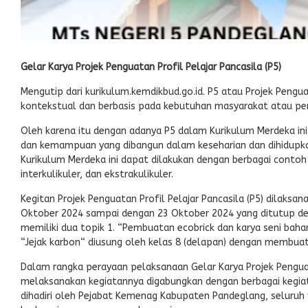
Gelar Karya Projek Penguatan Profil Pelajar Pancasila (P5)
Mengutip dari kurikulum.kemdikbud.go.id. P5 atau Projek Penguata
kontekstual dan berbasis pada kebutuhan masyarakat atau per
Oleh karena itu dengan adanya P5 dalam Kurikulum Merdeka ini n
dan kemampuan yang dibangun dalam keseharian dan dihidupkan
Kurikulum Merdeka ini dapat dilakukan dengan berbagai conto
interkulikuler, dan ekstrakulikuler.
Kegitan Projek Penguatan Profil Pelajar Pancasila (P5) dilaksa
Oktober 2024 sampai dengan 23 Oktober 2024 yang ditutup de
memiliki dua topik 1. “Pembuatan ecobrick dan karya seni bahan
“Jejak karbon“ diusung oleh kelas 8 (delapan) dengan membua
Dalam rangka perayaan pelaksanaan Gelar Karya Projek Penguata
melaksanakan kegiatannya digabungkan dengan berbagai kegiat
dihadiri oleh Pejabat Kemenag Kabupaten Pandeglang, seluru