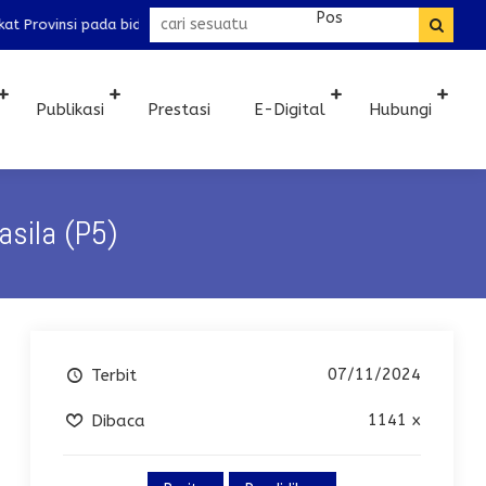
mapel IPS dan IPA tingkat Madrasah Tsanawiyah Selamat datang di Webs
Publikasi
Prestasi
E-Digital
Hubungi
asila (P5)
07/11/2024
Terbit
1141 x
Dibaca