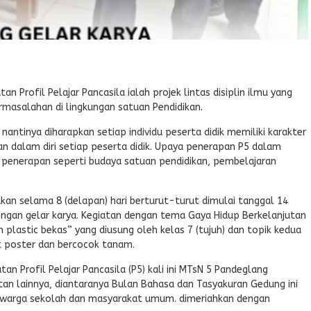
n Profil Pelajar Pancasila ialah projek lintas disiplin ilmu yang
masalahan di lingkungan satuan Pendidikan.
antinya diharapkan setiap individu peserta didik memiliki karakter
 dalam diri setiap peserta didik. Upaya penerapan P5 dalam
h penerapan seperti budaya satuan pendidikan, pembelajaran
nakan selama 8 (delapan) hari berturut-turut dimulai tanggal 14
ngan gelar karya. Kegiatan dengan tema Gaya Hidup Berkelanjutan
 plastic bekas” yang diusung oleh kelas 7 (tujuh) dan topik kedua
t poster dan bercocok tanam.
n Profil Pelajar Pancasila (P5) kali ini MTsN 5 Pandeglang
an lainnya, diantaranya Bulan Bahasa dan Tasyakuran Gedung ini
h warga sekolah dan masyarakat umum. dimeriahkan dengan