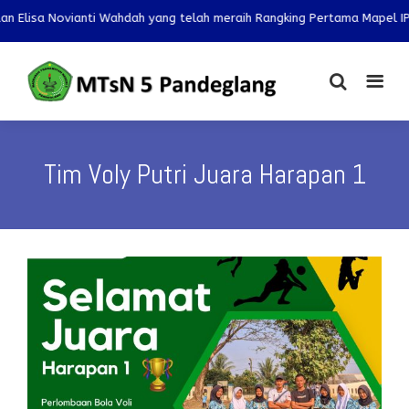
ovianti Wahdah yang telah meraih Rangking Pertama Mapel IPS dan IPA 
Tim Voly Putri Juara Harapan 1