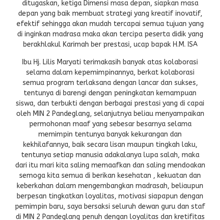
ditugaskan, ketiga Dimensi masa depan, siapkan masa
depan yang baik membuat strategi yang kreatif inovatif,
efektif sehingga akan mudah tercapai semua tujuan yang
di inginkan madrasa maka akan tercipa peserta didik yang
berakhlakul Karimah ber prestasi, ucap bapak H.M. ISA
Ibu Hj. Lilis Maryati terimakasih banyak atas kolaborasi
selama dalam kepemimpinannya, berkat kolaborasi
semua program terlaksana dengan lancar dan sukses,
tentunya di barengi dengan peningkatan kemampuan
siswa, dan terbukti dengan berbagai prestasi yang di capai
oleh MIN 2 Pandeglang, selanjutnya beliau menyampaikan
permohonan maaf yang sebesar besarnya selama
memimpin tentunya banyak kekurangan dan
kekhilafannya, baik secara lisan maupun tingkah laku,
tentunya setiap manusia adakalanya lupa salah, maka
dari itu mari kita saling memaafkan dan saling mendoakan
semoga kita semua di berikan kesehatan , kekuatan dan
keberkahan dalam mengembangkan madrasah, beliaupun
berpesan tingkatkan loyalitas, motivasi siapapun dengan
pemimpin baru, saya bersaksi seluruh dewan guru dan staf
di MIN 2 Pandeglang penuh dengan loyalitas dan kretifitas