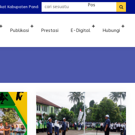
aten Pandeglang dan lolos ke ketingkat Provinsi pada bidang mapel IP
Publikasi
Prestasi
E-Digital
Hubungi