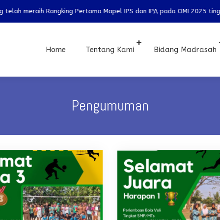
eraih Rangking Pertama Mapel IPS dan IPA pada OMI 2025 tingkat Kabup
Home
Tentang Kami
Bidang Madrasah
Pengumuman