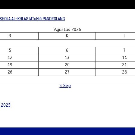
HOLA AL-IKHLAS MTsN 5 PANDEGLANG
Agustus 2026
R
K
J
5
6
7
12
13
14
19
20
21
26
27
28
« Sep
 2025