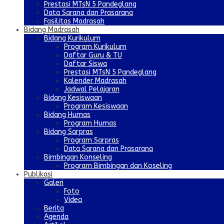
Prestasi MTsN 5 Pandeglang
Data Sarana dan Prasarana
Fasilitas Madrasah
Bidang Madrasah
Bidang Kurikulum
Program Kurikulum
Daftar Guru & TU
Daftar Siswa
Prestasi MTsN 5 Pandeglang
Kalender Madrasah
Jadwal Pelajaran
Bidang Kesiswaan
Program Kesiswaan
Bidang Humas
Program Humas
Bidang Sarpras
Program Sarpras
Data Sarana dan Prasarana
Bimbingan Konseling
Program Bimbingan dan Koseling
Publikasi
Galeri
Foto
Video
Berita
Agenda