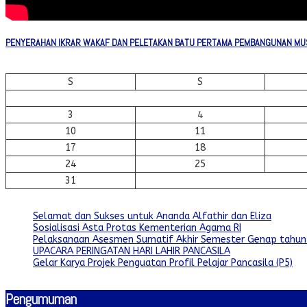
PENYERAHAN IKRAR WAKAF DAN PELETAKAN BATU PERTAMA PEMBANGUNAN MUS
S
S
3
4
10
11
17
18
24
25
31
Selamat dan Sukses untuk Ananda Alfathir dan Eliza
Sosialisasi Asta Protas Kementerian Agama RI
Pelaksanaan Asesmen Sumatif Akhir Semester Genap tahun
UPACARA PERINGATAN HARI LAHIR PANCASILA
Gelar Karya Projek Penguatan Profil Pelajar Pancasila (P5)
Pengumuman