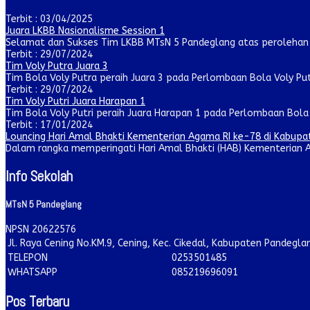
Terbit : 03/04/2025
Juara LKBB Nasionalisme Session 1
Selamat dan Sukses Tim LKBB MTsN 5 Pandeglang atas perolehan ju
Terbit : 29/07/2024
Tim Voly Putra Juara 3
Tim Bola Voly Putra peraih Juara 3 pada Perlombaan Bola Voly Pu
Terbit : 29/07/2024
Tim Voly Putri Juara Harapan 1
Tim Bola Voly Putri peraih Juara Harapan 1 pada Perlombaan Bola V
Terbit : 17/01/2024
Louncing Hari Amal Bhakti Kementerian Agama RI ke-78 di Kabup
Dalam rangka memperingati Hari Amal Bhakti (HAB) Kementerian A
Info Sekolah
MTsN 5 Pandeglang
NPSN
20622576
Jl. Raya Cening No.KM.9, Cening, Kec. Cikedal, Kabupaten Pandegl
TELEPON
0253501485
WHATSAPP
085219696091
Pos Terbaru