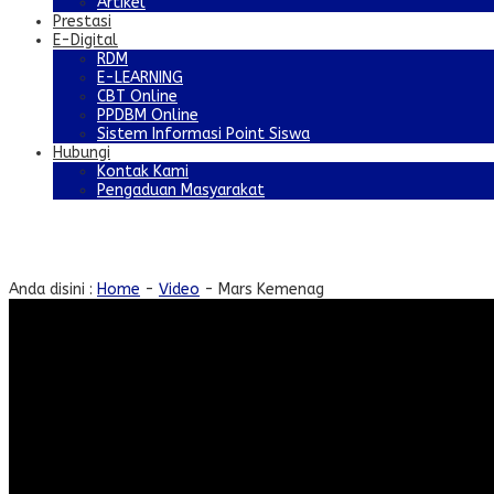
Artikel
Prestasi
E-Digital
RDM
E-LEARNING
CBT Online
PPDBM Online
Sistem Informasi Point Siswa
Hubungi
Kontak Kami
Pengaduan Masyarakat
Mars Kemenag
Anda disini :
Home
-
Video
-
Mars Kemenag