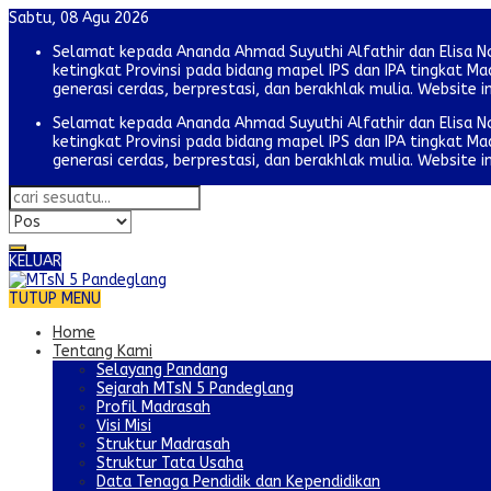
Sabtu, 08 Agu 2026
Selamat kepada Ananda Ahmad Suyuthi Alfathir dan Elisa N
ketingkat Provinsi pada bidang mapel IPS dan IPA tingkat
generasi cerdas, berprestasi, dan berakhlak mulia. Website i
Selamat kepada Ananda Ahmad Suyuthi Alfathir dan Elisa N
ketingkat Provinsi pada bidang mapel IPS dan IPA tingkat
generasi cerdas, berprestasi, dan berakhlak mulia. Website i
KELUAR
TUTUP MENU
Home
Tentang Kami
Selayang Pandang
Sejarah MTsN 5 Pandeglang
Profil Madrasah
Visi Misi
Struktur Madrasah
Struktur Tata Usaha
Data Tenaga Pendidik dan Kependidikan