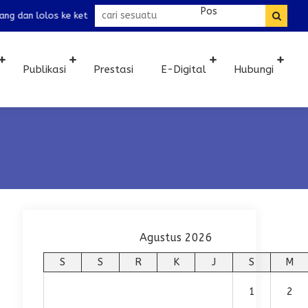
bidang mapel IPS dan IPA tingkat Madrasah Tsanawiyah Selamat datang 
Publikasi
Prestasi
E-Digital
Hubungi
Agustus 2026
S
S
R
K
J
S
M
1
2