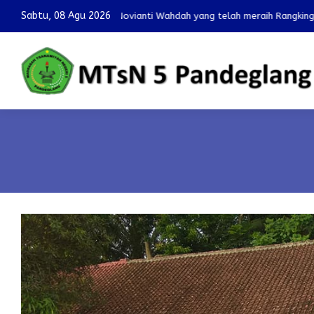
Sabtu, 08 Agu 2026
ah yang telah meraih Rangking Pertama Mapel IPS dan IPA pada OMI 202