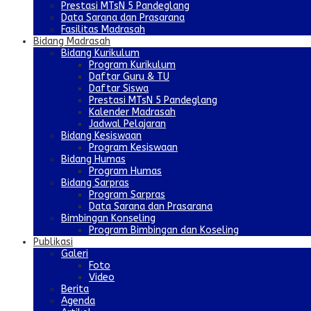
Prestasi MTsN 5 Pandeglang
Data Sarana dan Prasarana
Fasilitas Madrasah
Bidang Madrasah
Bidang Kurikulum
Program Kurikulum
Daftar Guru & TU
Daftar Siswa
Prestasi MTsN 5 Pandeglang
Kalender Madrasah
Jadwal Pelajaran
Bidang Kesiswaan
Program Kesiswaan
Bidang Humas
Program Humas
Bidang Sarpras
Program Sarpras
Data Sarana dan Prasarana
Bimbingan Konseling
Program Bimbingan dan Koseling
Publikasi
Galeri
Foto
Video
Berita
Agenda