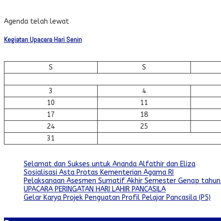
Agenda telah lewat
Kegiatan Upacara Hari Senin
S
S
3
4
10
11
17
18
24
25
31
Selamat dan Sukses untuk Ananda Alfathir dan Eliza
Sosialisasi Asta Protas Kementerian Agama RI
Pelaksanaan Asesmen Sumatif Akhir Semester Genap tahun
UPACARA PERINGATAN HARI LAHIR PANCASILA
Gelar Karya Projek Penguatan Profil Pelajar Pancasila (P5)