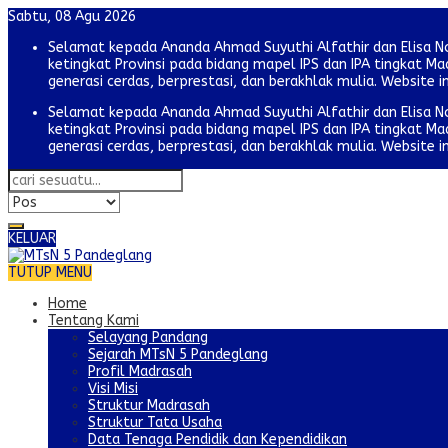
Sabtu, 08 Agu 2026
Selamat kepada Ananda Ahmad Suyuthi Alfathir dan Elisa N
ketingkat Provinsi pada bidang mapel IPS dan IPA tingkat
generasi cerdas, berprestasi, dan berakhlak mulia. Website i
Selamat kepada Ananda Ahmad Suyuthi Alfathir dan Elisa N
ketingkat Provinsi pada bidang mapel IPS dan IPA tingkat
generasi cerdas, berprestasi, dan berakhlak mulia. Website i
KELUAR
TUTUP MENU
Home
Tentang Kami
Selayang Pandang
Sejarah MTsN 5 Pandeglang
Profil Madrasah
Visi Misi
Struktur Madrasah
Struktur Tata Usaha
Data Tenaga Pendidik dan Kependidikan