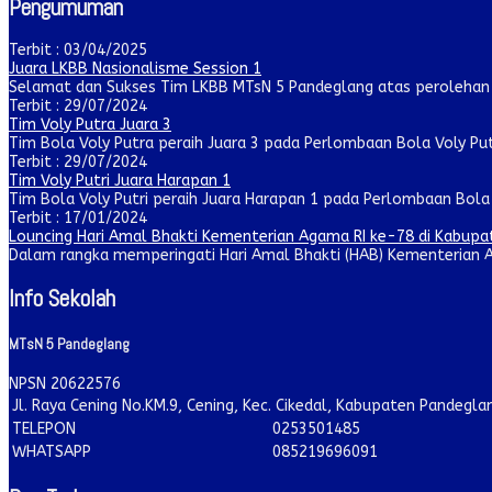
Pengumuman
Terbit : 03/04/2025
Juara LKBB Nasionalisme Session 1
Selamat dan Sukses Tim LKBB MTsN 5 Pandeglang atas perolehan ju
Terbit : 29/07/2024
Tim Voly Putra Juara 3
Tim Bola Voly Putra peraih Juara 3 pada Perlombaan Bola Voly Pu
Terbit : 29/07/2024
Tim Voly Putri Juara Harapan 1
Tim Bola Voly Putri peraih Juara Harapan 1 pada Perlombaan Bola V
Terbit : 17/01/2024
Louncing Hari Amal Bhakti Kementerian Agama RI ke-78 di Kabup
Dalam rangka memperingati Hari Amal Bhakti (HAB) Kementerian A
Info Sekolah
MTsN 5 Pandeglang
NPSN
20622576
Jl. Raya Cening No.KM.9, Cening, Kec. Cikedal, Kabupaten Pandegl
TELEPON
0253501485
WHATSAPP
085219696091