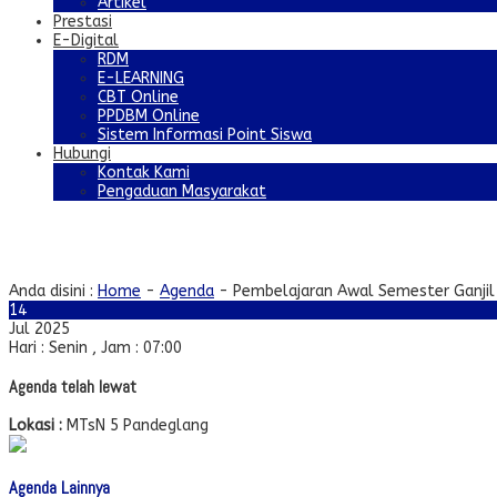
Artikel
Prestasi
E-Digital
RDM
E-LEARNING
CBT Online
PPDBM Online
Sistem Informasi Point Siswa
Hubungi
Kontak Kami
Pengaduan Masyarakat
Pembelajaran Awal Semester Ganjil
Anda disini :
Home
-
Agenda
-
Pembelajaran Awal Semester Ganjil
14
Jul 2025
Hari : Senin , Jam : 07:00
Agenda telah lewat
Lokasi :
MTsN 5 Pandeglang
Agenda Lainnya