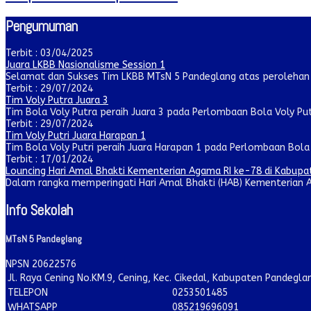
Pengumuman
Terbit : 03/04/2025
Juara LKBB Nasionalisme Session 1
Selamat dan Sukses Tim LKBB MTsN 5 Pandeglang atas perolehan ju
Terbit : 29/07/2024
Tim Voly Putra Juara 3
Tim Bola Voly Putra peraih Juara 3 pada Perlombaan Bola Voly Pu
Terbit : 29/07/2024
Tim Voly Putri Juara Harapan 1
Tim Bola Voly Putri peraih Juara Harapan 1 pada Perlombaan Bola V
Terbit : 17/01/2024
Louncing Hari Amal Bhakti Kementerian Agama RI ke-78 di Kabup
Dalam rangka memperingati Hari Amal Bhakti (HAB) Kementerian A
Info Sekolah
MTsN 5 Pandeglang
NPSN
20622576
Jl. Raya Cening No.KM.9, Cening, Kec. Cikedal, Kabupaten Pandegl
TELEPON
0253501485
WHATSAPP
085219696091