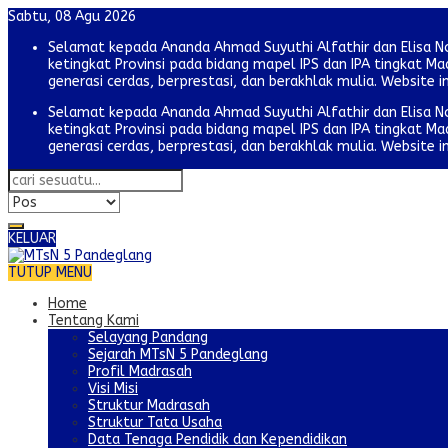
Sabtu, 08 Agu 2026
Selamat kepada Ananda Ahmad Suyuthi Alfathir dan Elisa N
ketingkat Provinsi pada bidang mapel IPS dan IPA tingkat
generasi cerdas, berprestasi, dan berakhlak mulia. Website i
Selamat kepada Ananda Ahmad Suyuthi Alfathir dan Elisa N
ketingkat Provinsi pada bidang mapel IPS dan IPA tingkat
generasi cerdas, berprestasi, dan berakhlak mulia. Website i
KELUAR
TUTUP MENU
Home
Tentang Kami
Selayang Pandang
Sejarah MTsN 5 Pandeglang
Profil Madrasah
Visi Misi
Struktur Madrasah
Struktur Tata Usaha
Data Tenaga Pendidik dan Kependidikan