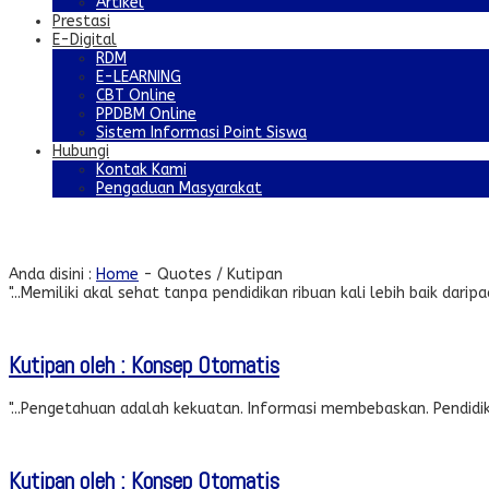
Artikel
Prestasi
E-Digital
RDM
E-LEARNING
CBT Online
PPDBM Online
Sistem Informasi Point Siswa
Hubungi
Kontak Kami
Pengaduan Masyarakat
Quotes
Anda disini :
Home
-
Quotes / Kutipan
"...Memiliki akal sehat tanpa pendidikan ribuan kali lebih baik darip
Kutipan oleh : Konsep Otomatis
"...Pengetahuan adalah kekuatan. Informasi membebaskan. Pendidikan
Kutipan oleh : Konsep Otomatis