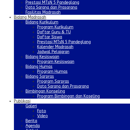
Prestasi MTsN 5 Pandeglang
Data Sarana dan Prasarana
Fasilitas Madrasah
Bidang Madrasah
Bidang Kurikulum
Program Kurikulum
Daftar Guru & TU
Daftar Siswa
Prestasi MTsN 5 Pandeglang
Kalender Madrasah
Jadwal Pelajaran
Bidang Kesiswaan
Program Kesiswaan
Bidang Humas
Program Humas
Bidang Sarpras
Program Sarpras
Data Sarana dan Prasarana
Bimbingan Konseling
Program Bimbingan dan Koseling
Publikasi
Galeri
Foto
Video
Berita
Agenda