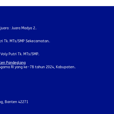
ara : Juara Madya 2..
tri Tk. MTs/SMP Sekecamatan..
oly Putri Tk. MTs/SMP..
aten Pandeglang
gama RI yang ke-78 tahun 2024, Kabupaten..
ang, Banten 42271