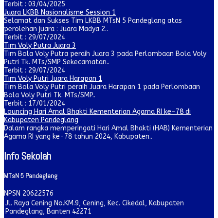
Terbit : 03/04/2025
Juara LKBB Nasionalisme Session 1
Selamat dan Sukses Tim LKBB MTsN 5 Pandeglang atas
perolehan juara : Juara Madya 2..
Terbit : 29/07/2024
Tim Voly Putra Juara 3
Tim Bola Voly Putra peraih Juara 3 pada Perlombaan Bola Voly
Putri Tk. MTs/SMP Sekecamatan..
Terbit : 29/07/2024
Tim Voly Putri Juara Harapan 1
Tim Bola Voly Putri peraih Juara Harapan 1 pada Perlombaan
Bola Voly Putri Tk. MTs/SMP..
Terbit : 17/01/2024
Louncing Hari Amal Bhakti Kementerian Agama RI ke-78 di
Kabupaten Pandeglang
Dalam rangka memperingati Hari Amal Bhakti (HAB) Kementerian
Agama RI yang ke-78 tahun 2024, Kabupaten..
Info Sekolah
MTsN 5 Pandeglang
NPSN
20622576
Jl. Raya Cening No.KM.9, Cening, Kec. Cikedal, Kabupaten
Pandeglang, Banten 42271