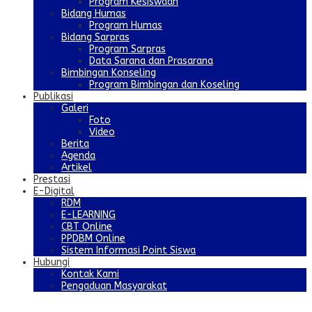
Program Kesiswaan
Bidang Humas
Program Humas
Bidang Sarpras
Program Sarpras
Data Sarana dan Prasarana
Bimbingan Konseling
Program Bimbingan dan Koseling
Publikasi
Galeri
Foto
Video
Berita
Agenda
Artikel
Prestasi
E-Digital
RDM
E-LEARNING
CBT Online
PPDBM Online
Sistem Informasi Point Siswa
Hubungi
Kontak Kami
Pengaduan Masyarakat