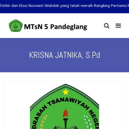
 dan Elisa Novianti Wahdah yang telah meraih Rangking Pertama Mapel 
KRISNA JATNIKA, S.Pd