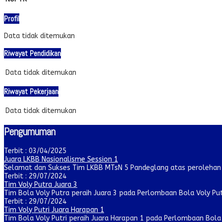
Profil
Data tidak ditemukan
Riwayat Pendidikan
Data tidak ditemukan
Riwayat Pekerjaan
Data tidak ditemukan
Pengumuman
Terbit : 03/04/2025
Juara LKBB Nasionalisme Session 1
Selamat dan Sukses Tim LKBB MTsN 5 Pandeglang atas perolehan ju
Terbit : 29/07/2024
Tim Voly Putra Juara 3
Tim Bola Voly Putra peraih Juara 3 pada Perlombaan Bola Voly Pu
Terbit : 29/07/2024
Tim Voly Putri Juara Harapan 1
Tim Bola Voly Putri peraih Juara Harapan 1 pada Perlombaan Bola V