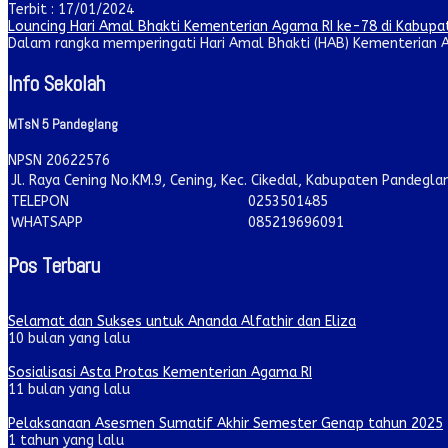
Terbit : 17/01/2024
Louncing Hari Amal Bhakti Kementerian Agama RI ke-78 di Kabup
Dalam rangka memperingati Hari Amal Bhakti (HAB) Kementerian A
Info Sekolah
MTsN 5 Pandeglang
NPSN
20622576
Jl. Raya Cening No.KM.9, Cening, Kec. Cikedal, Kabupaten Pandegl
TELEPON
0253501485
WHATSAPP
085219696091
Pos Terbaru
Selamat dan Sukses untuk Ananda Alfathir dan Eliza
10 bulan yang lalu
Sosialisasi Asta Protas Kementerian Agama RI
11 bulan yang lalu
Pelaksanaan Asesmen Sumatif Akhir Semester Genap tahun 2025
1 tahun yang lalu