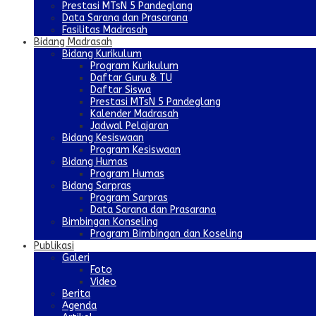
Prestasi MTsN 5 Pandeglang
Data Sarana dan Prasarana
Fasilitas Madrasah
Bidang Madrasah
Bidang Kurikulum
Program Kurikulum
Daftar Guru & TU
Daftar Siswa
Prestasi MTsN 5 Pandeglang
Kalender Madrasah
Jadwal Pelajaran
Bidang Kesiswaan
Program Kesiswaan
Bidang Humas
Program Humas
Bidang Sarpras
Program Sarpras
Data Sarana dan Prasarana
Bimbingan Konseling
Program Bimbingan dan Koseling
Publikasi
Galeri
Foto
Video
Berita
Agenda