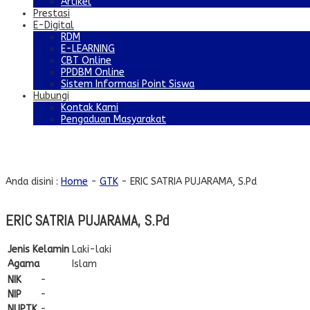
Artikel
Prestasi
E-Digital
RDM
E-LEARNING
CBT Online
PPDBM Online
Sistem Informasi Point Siswa
Hubungi
Kontak Kami
Pengaduan Masyarakat
ERIC SATRIA PUJARAMA, S.Pd
Anda disini :
Home
-
GTK
-
ERIC SATRIA PUJARAMA, S.Pd
ERIC SATRIA PUJARAMA, S.Pd
Jenis Kelamin
Laki-laki
Agama
Islam
NIK
-
NIP
-
NUPTK
-